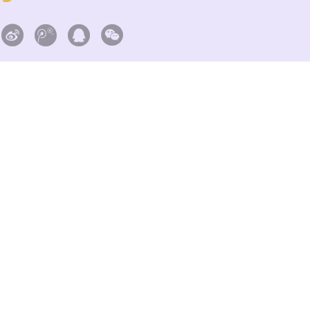



