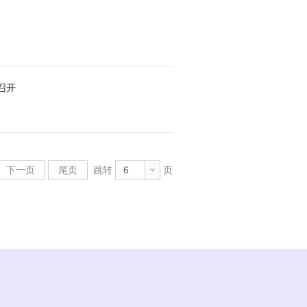
召开
下一页
尾页
跳转
6
页