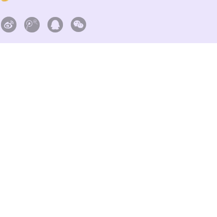



