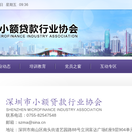
日 星期五 09:36
业动态
培训教育
党员之窗
互动专区
联系电话：0755-82547548
邮箱：
szma@sina.cn
地址：深圳市南山区南头街道艺园路88号立润富达广场E座9层904单