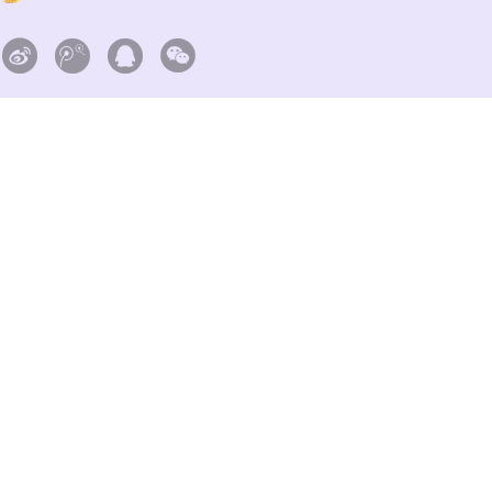



