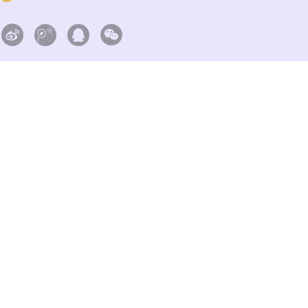



