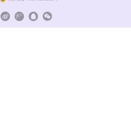



