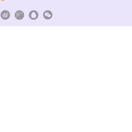



