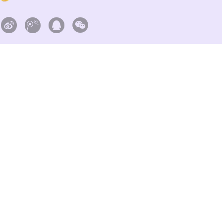



