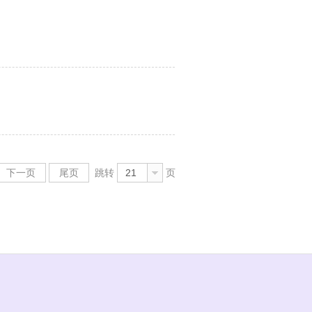
下一页
尾页
跳转
21
页