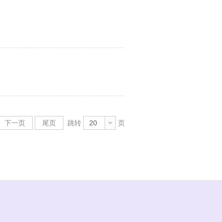
下一页
尾页
跳转
20
页