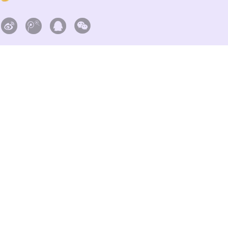



