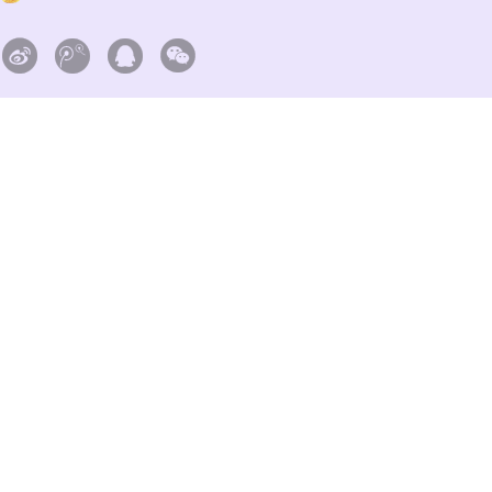



