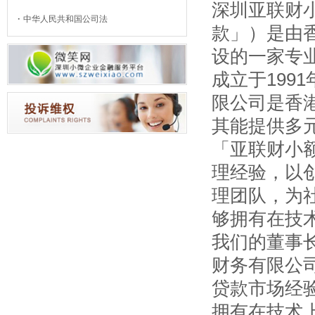
深圳亚联财
中华人民共和国公司法
款」）是由香
设的一家专
成立于199
限公司是香
其能提供多
「亚联财小
理经验，以
理团队，为
够拥有在技
我们的董事
财务有限公
贷款市场经
拥有在技术