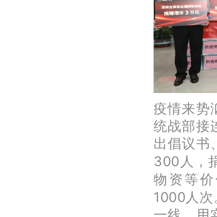
疫情来势
统战部接
出倡议书
300
人，
物资等价
1000
人次
一线，用