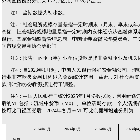
外商直接投资分别为0.22万亿元、0.36万亿元。
注1：当期数据为初步数。
注2：社会融资规模存量是指一定时期末（月末、季末或年
余额。社会融资规模增量是指一定时期内实体经济从金融体系
银行、国家金融监督管理总局、中国证券监督管理委员会、中
间市场交易商协会等部门。
注3：报告中的企（事）业单位贷款是指非金融企业及机关
注4：自2023年1月起，中国人民银行将消费金融公司、
行业非存款类金融机构纳入金融统计范围。由此，对社会融资
款”和“贷款核销”数据进行了调整。
注5：中国人民银行自统计2025年1月份数据起，启用新修
后的M1包括：流通中货币（M0）、单位活期存款、个人活期
按可比口径回溯后，2024年各月末M1可比余额和增速分别为：
2024年1月
2024年2月
2024年3月
2024年
余额