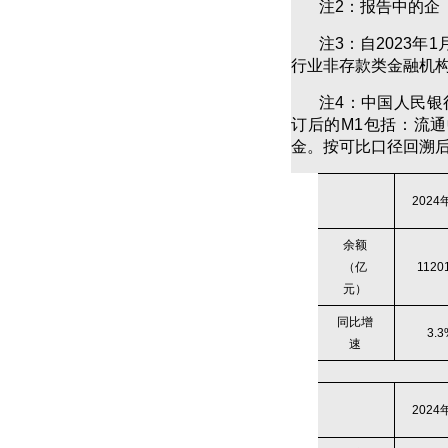
注2：报告中的企
注3：自2023
行业非存款类金融机
注4：中国人民银
订后的M1包括：流
金。按可比口径回溯后
2024
余额
（亿
1120
元）
同比增
3.
速
2024