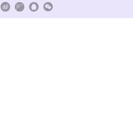



