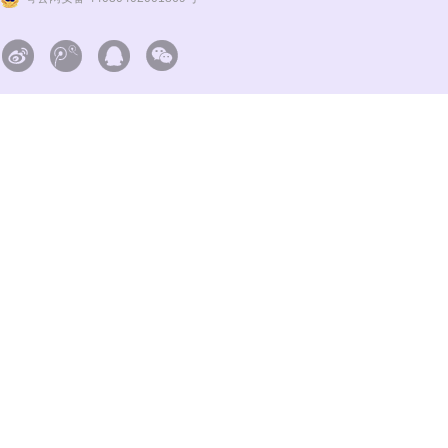



